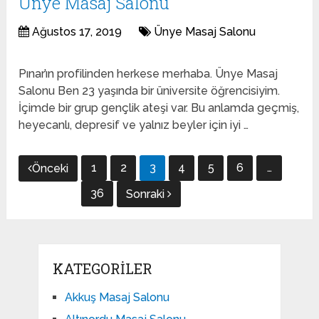
Ünye Masaj Salonu
Ağustos 17, 2019
Ünye Masaj Salonu
Pınar’ın profilinden herkese merhaba. Ünye Masaj
Salonu Ben 23 yaşında bir üniversite öğrencisiyim.
İçimde bir grup gençlik ateşi var. Bu anlamda geçmiş,
heyecanlı, depresif ve yalnız beyler için iyi …
Yazı
1
2
3
4
5
6
…
Önceki
gezinmesi
36
Sonraki
KATEGORILER
Akkuş Masaj Salonu