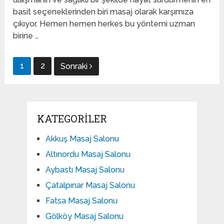
basit seçeneklerinden biri masaj olarak karşımıza
çıkıyor. Hemen hemen herkes bu yöntemi uzman
birine …
Yazı
1
2
Sonraki
gezinmesi
KATEGORILER
Akkuş Masaj Salonu
Altınordu Masaj Salonu
Aybastı Masaj Salonu
Çatalpınar Masaj Salonu
Fatsa Masaj Salonu
Gölköy Masaj Salonu