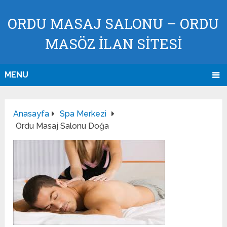
ORDU MASAJ SALONU – ORDU
MASÖZ İLAN SİTESİ
MENU
Anasayfa
Spa Merkezi
Ordu Masaj Salonu Doğa