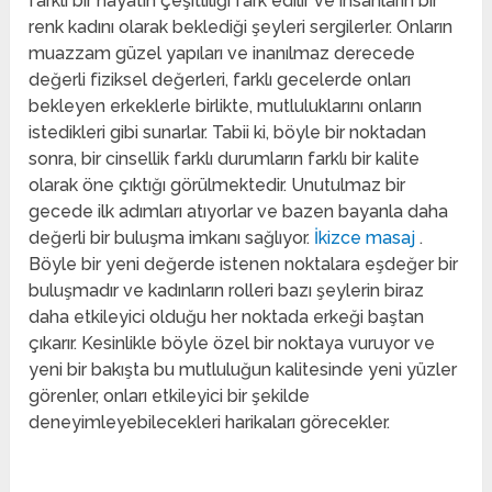
farklı bir hayatın çeşitliliği fark edilir ve insanların bir
renk kadını olarak beklediği şeyleri sergilerler. Onların
muazzam güzel yapıları ve inanılmaz derecede
değerli fiziksel değerleri, farklı gecelerde onları
bekleyen erkeklerle birlikte, mutluluklarını onların
istedikleri gibi sunarlar. Tabii ki, böyle bir noktadan
sonra, bir cinsellik farklı durumların farklı bir kalite
olarak öne çıktığı görülmektedir. Unutulmaz bir
gecede ilk adımları atıyorlar ve bazen bayanla daha
değerli bir buluşma imkanı sağlıyor.
İkizce masaj
.
Böyle bir yeni değerde istenen noktalara eşdeğer bir
buluşmadır ve kadınların rolleri bazı şeylerin biraz
daha etkileyici olduğu her noktada erkeği baştan
çıkarır. Kesinlikle böyle özel bir noktaya vuruyor ve
yeni bir bakışta bu mutluluğun kalitesinde yeni yüzler
görenler, onları etkileyici bir şekilde
deneyimleyebilecekleri harikaları görecekler.