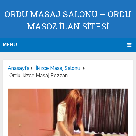
ORDU MASAJ SALONU – ORDU
MASÖZ İLAN SİTESİ
MENU
Anasayfa
İkizce Masaj Salonu
Ordu İkizce Masaj Rezzan