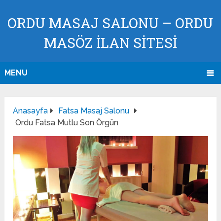
ORDU MASAJ SALONU – ORDU
MASÖZ İLAN SİTESİ
MENU
Anasayfa
Fatsa Masaj Salonu
Ordu Fatsa Mutlu Son Örgün