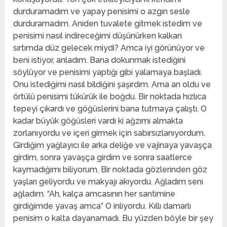
durduramadım ve yapay penisimi o azgın sesle
durduramadım. Aniden tuvalete gitmek istedim ve
penisimi nasıl indireceğimi düşünürken kalkan
sırtımda düz gelecek miydi? Amca iyi görünüyor ve
beni istiyor, anladım. Bana dokunmak istediğini
söylüyor ve penisimi yaptığı gibi yalamaya başladı.
Onu istediğimi nasıl bildiğini şaşırdım. Ama an oldu ve
örtülü penisimi tükürük ile boğdu. Bir noktada hızlıca
tepeyi çıkardı ve göğüslerini bana tutmaya çalıştı. O
kadar büyük göğüsleri vardı ki ağzımı almakta
zorlanıyordu ve içeri girmek için sabırsızlanıyordum.
Girdiğim yağlayıcı ile arka deliğe ve vajinaya yavaşça
girdim, sonra yavaşça girdim ve sonra saatlerce
kaymadığımı biliyorum. Bir noktada gözlerinden göz
yaşları geliyordu ve makyajı akıyordu. Ağladım seni
ağladım. “Ah, kalça amcasının her santimine
girdiğimde yavaş amca” O inliyordu. Kıllı damarlı
penisim o kalta dayanamadı. Bu yüzden böyle bir şey