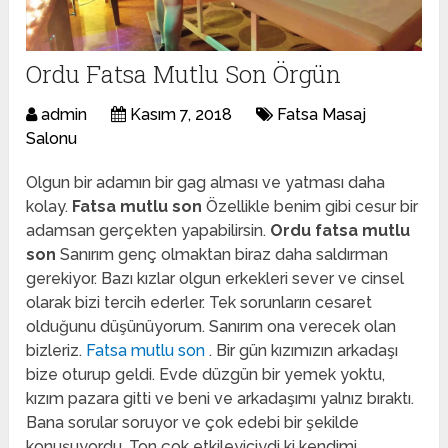
Ordu Fatsa Mutlu Son Örgün
admin
Kasım 7, 2018
Fatsa Masaj
Salonu
Olgun bir adamın bir gag alması ve yatması daha
kolay.
Fatsa mutlu son
Özellikle benim gibi cesur bir
adamsan gerçekten yapabilirsin.
Ordu fatsa mutlu
son
Sanırım genç olmaktan biraz daha saldırman
gerekiyor. Bazı kızlar olgun erkekleri sever ve cinsel
olarak bizi tercih ederler. Tek sorunların cesaret
olduğunu düşünüyorum. Sanırım ona verecek olan
bizleriz.
Fatsa mutlu son
. Bir gün kızımızın arkadaşı
bize oturup geldi. Evde düzgün bir yemek yoktu,
kızım pazara gitti ve beni ve arkadaşımı yalnız bıraktı.
Bana sorular soruyor ve çok edebi bir şekilde
konuşuyordu. Ton çok etkileyiciydi ki kendimi