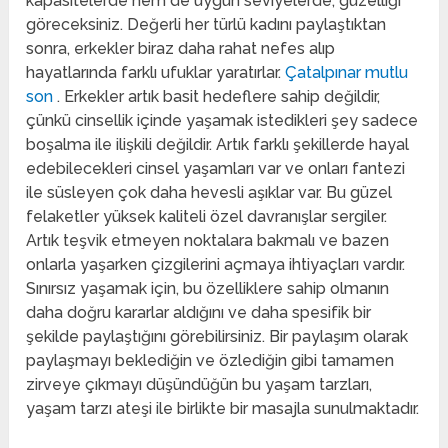
kapasitelerde hem de uygun seviyelerde, güzelliği
göreceksiniz. Değerli her türlü kadını paylaştıktan
sonra, erkekler biraz daha rahat nefes alıp
hayatlarında farklı ufuklar yaratırlar.
Çatalpınar mutlu
son
. Erkekler artık basit hedeflere sahip değildir,
çünkü cinsellik içinde yaşamak istedikleri şey sadece
boşalma ile ilişkili değildir. Artık farklı şekillerde hayal
edebilecekleri cinsel yaşamları var ve onları fantezi
ile süsleyen çok daha hevesli aşıklar var. Bu güzel
felaketler yüksek kaliteli özel davranışlar sergiler.
Artık teşvik etmeyen noktalara bakmalı ve bazen
onlarla yaşarken çizgilerini açmaya ihtiyaçları vardır.
Sınırsız yaşamak için, bu özelliklere sahip olmanın
daha doğru kararlar aldığını ve daha spesifik bir
şekilde paylaştığını görebilirsiniz. Bir paylaşım olarak
paylaşmayı beklediğin ve özlediğin gibi tamamen
zirveye çıkmayı düşündüğün bu yaşam tarzları,
yaşam tarzı ateşi ile birlikte bir masajla sunulmaktadır.