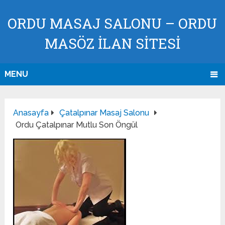
ORDU MASAJ SALONU – ORDU
MASÖZ İLAN SİTESİ
MENU
Anasayfa
Çatalpınar Masaj Salonu
Ordu Çatalpınar Mutlu Son Öngül