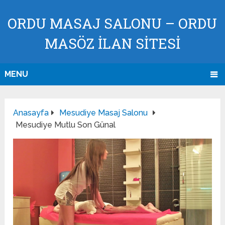
ORDU MASAJ SALONU – ORDU
MASÖZ İLAN SİTESİ
MENU
Anasayfa
Mesudiye Masaj Salonu
Mesudiye Mutlu Son Günal