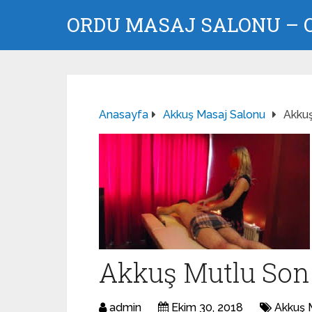
ORDU MASAJ SALONU – O
Anasayfa
Akkuş Masaj Salonu
Akku
Akkuş Mutlu Son
admin
Ekim 30, 2018
Akkuş 