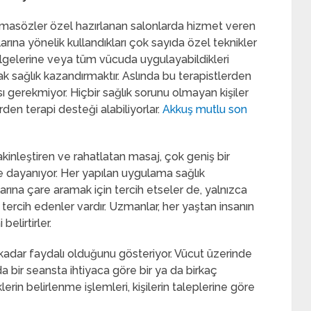
masözler özel hazırlanan salonlarda hizmet veren
rına yönelik kullandıkları çok sayıda özel teknikler
lgelerine veya tüm vücuda uygulayabildikleri
k sağlık kazandırmaktır. Aslında bu terapistlerden
ası gerekmiyor. Hiçbir sağlık sorunu olmayan kişiler
en terapi desteği alabiliyorlar.
Akkuş mutlu son
kinleştiren ve rahatlatan masaj, çok geniş bir
ye dayanıyor. Her yapılan uygulama sağlık
larına çare aramak için tercih etseler de, yalnızca
 tercih edenler vardır. Uzmanlar, her yaştan insanın
elirtirler.
 kadar faydalı olduğunu gösteriyor. Vücut üzerinde
a bir seansta ihtiyaca göre bir ya da birkaç
lerin belirlenme işlemleri, kişilerin taleplerine göre