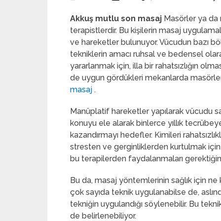
Akkuş mutlu son masaj
Masörler ya da 
terapistlerdir.
Bu kişilerin masaj uygulamala
ve hareketler bulunuyor. Vücudun bazı bö
tekniklerin amacı ruhsal ve bedensel olara
yararlanmak için, illa bir rahatsızlığın olm
de uygun gördükleri mekanlarda masörlerd
masaj
.
Manüplatif hareketler yapılarak vücudu sa
konuyu ele alarak binlerce yıllık tecrübe
kazandırmayı hedefler. Kimileri rahatsızlık
stresten ve gerginliklerden kurtulmak için
bu terapilerden faydalanmaları gerektiğini b
Bu da, masaj yöntemlerinin sağlık için ne
çok sayıda teknik uygulanabilse de, aslınd
tekniğin uygulandığı söylenebilir. Bu teknik
de belirlenebiliyor.